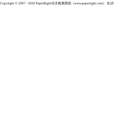
Copyright © 2007 - 2026 PaperRight论文检测系统（www.paperright.com） 