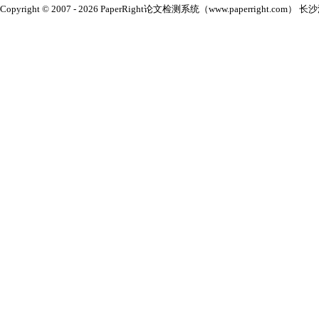
Copyright © 2007 - 2026 PaperRight论文检测系统（www.paperright.com） 