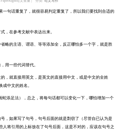
 PaperRight论文查重 | 分类:
论文写作
果一句话重复了，就很容易判定重复了，所以我们要找到合适的
方式，在参考文献中表达出来。
中省略的主语、谓语、等等添加全，反正哪怕多一个字，就是胜
除，用一些代词替代。
文的，就直接用英文，是英文的直接用中文，或是中文的全姓
换成中文的姓名。
(画蛇添足法），总之，将每句话都可以变化一下，哪怕增加一个
句号，如果写了句号，句号后面的就是剽窃了（尽管自已认为是
些人将引用的上标放在了句号后面，这是不对的，应该在句号之